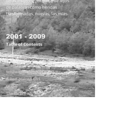
otras mujeres; lenguaje de lejos
de palabras como heridas
trasformadas, nuevas, las mías.
2001 - 2009
Table of Contents
Every Angel
Weary
When The Gods Were Alive
A Red-Haired Girl
Otras
The First Fall
More Poetry
The Agave Files
2021
2020