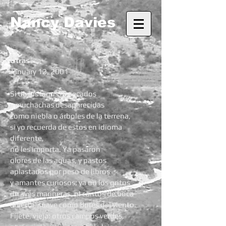
Nancy Davies
Otras
January 12, 2001
Si de los lagos desecados
y muchachas desaparecidas
como niebla o árboles de la terrena,
si yo recuerda de estos en idioma
diferente,
no les importa. Ya pasaron
olores de las aguas, y pastos
aplastados por peso de libros
y amantes curiosos; ya no los gritos
de aves marineras, ni cantos de boca
abierta, suave como flores del viento.
Fíjete, vieja: otros campos verdes,